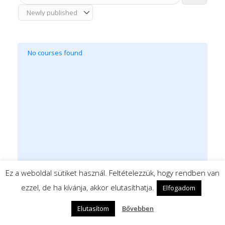
No courses found
Ez a weboldal sütiket használ. Feltételezzük, hogy rendben van
ezzel, de ha kívánja, akkor elutasíthatja.
Elfogadom
© 2026 Oxford International Nyelviskola |
Felnőttképzési nyilvántartási szám:
Elutasítom
Bővebben
B/2020/000993 | Adószám: 13072201-2-10