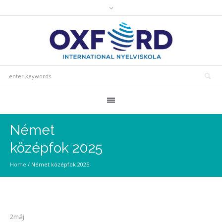
Német
középfok 2025
Home
/
Német középfok 2025
2
máj