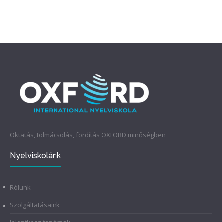
Oktatás, tolmácsolás, fordítás OXFORD minőségben
Nyelviskolánk
Rólunk
Szolgáltatásaink