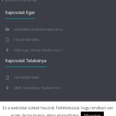
Jelentkezz tanárnak
Kapcsolat Eger
oxford@oxfordinternational.hu
+36-30/687-5830
3300, Eger, Bródy Sándor utca 1
Kapcsolat Tatabánya
+36-30/687-5840
2800, Tatabánya, Stúdium tér 1
Ez a weboldal sütiket használ. Feltételezzük, hogy rendben van
ezzel, de ha kívánja, akkor elutasíthatja.
Elfogadom