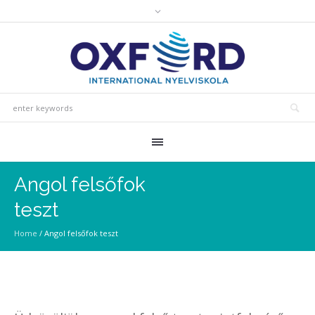
Angol felsőfok
teszt
Home
/
Angol felsőfok teszt